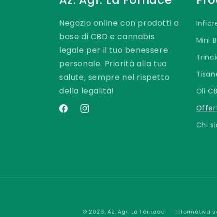
Negozio online con prodotti a
Infio
base di CBD e cannabis
Mini 
legale per il tuo benessere
Trinci
personale. Priorità alla tua
Tisan
salute, sempre nel rispetto
della legalità!
Oli C
Offer
Facebook
Instagram
Chi s
© 2026,
Az. Agr. La Fornace
Informativa s