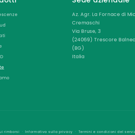
Az. Agr. La Fornace di Mi
rescenze
Cremaschi
Bud
Via Bruse, 3
ati
(24069) Trescore Balnea
e
(BG)
Italia
BD
te
iamo
Metodi
ui rimborsi
Informativa sulla privacy
Termini e condizioni del servi