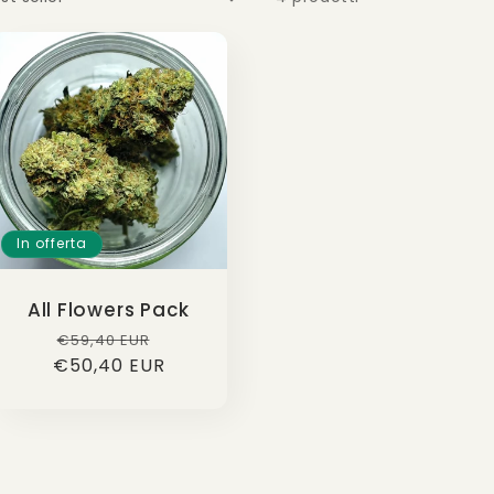
In offerta
All Flowers Pack
Prezzo
Prezzo
€59,40 EUR
€50,40 EUR
di
scontato
listino