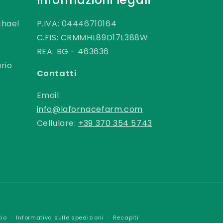
chael
P.IVA: 04446710164
C.FIS: CRMMHL89D17L388W
REA: BG - 463636
rio
Contatti
Email:
info@lafornacefarm.com
Cellulare:
+39 370 354 5743
zio
Informativa sulle spedizioni
Recapiti