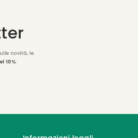
tter
le novità, le
el 10%
.
Informazioni legali