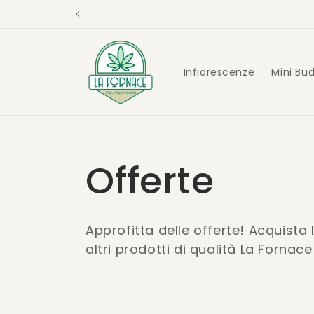
Vai
direttamente
ai contenuti
Infiorescenze
Mini Bu
C
Offerte
o
Approfitta delle offerte! Acquista le 
altri prodotti di qualità La Forna
l