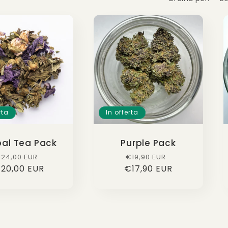
rta
In offerta
bal Tea Pack
Purple Pack
rezzo
Prezzo
Prezzo
Prezzo
24,00 EUR
€19,90 EUR
20,00 EUR
i
scontato
€17,90 EUR
di
scontato
istino
listino