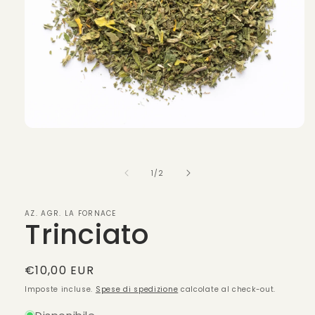
Apri
contenuti
multimediali
1
su
1
/
2
in
finestra
modale
AZ. AGR. LA FORNACE
Trinciato
Prezzo
€10,00 EUR
di
Imposte incluse.
Spese di spedizione
calcolate al check-out.
listino