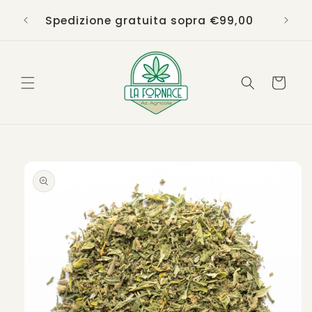
Vai
direttamente
Spedizione gratuita sopra €99,00
ai contenuti
Carrello
Passa alle
informazioni
sul
prodotto