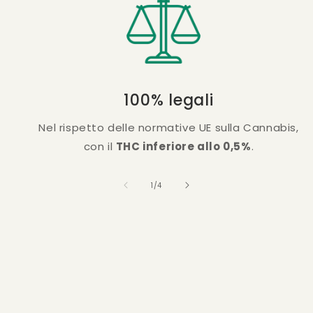
100% legali
Nel rispetto delle normative UE sulla Cannabis,
con il
THC inferiore allo 0,5%
.
su
1
/
4