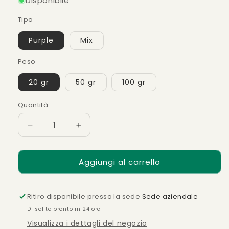
Disponibile
Tipo
Purple
Mix
Peso
20 gr
50 gr
100 gr
Quantità
Diminuisci
Aumenta
quantità
quantità
per
per
Aggiungi al carrello
Trinciato
Trinciato
Ritiro disponibile presso la sede
Sede aziendale
Di solito pronto in 24 ore
Visualizza i dettagli del negozio